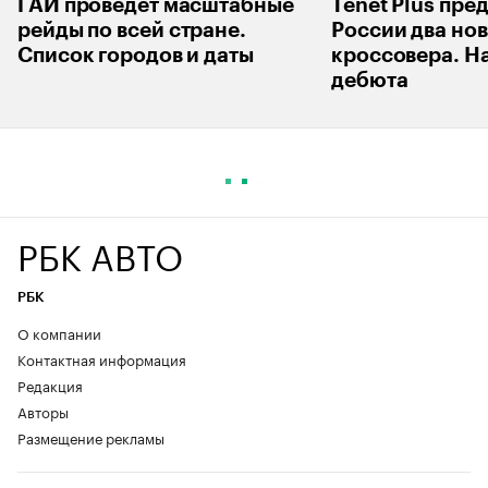
ГАИ проведет масштабные
Tenet Plus пред
рейды по всей стране.
России два но
Список городов и даты
кроссовера. Н
дебюта
29 июля
ТЕСТ-ДРАЙВЫ
Подписаться на РБК в Max
Больше, чем кажется. Первый
тест бюджетного кроссовера
Tenet T4L
Autonews испытал новый калужский кроссовер Tenet T4L и
назвал его плюсы и минусы
Кроссовер Tenet T4L пришел на смену
младшей модели T4. Названия похожи, но