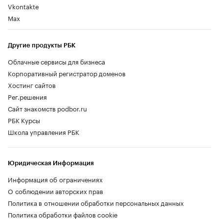
автомобили.
Скажем больше: обычный T4 уже
уходит
в
прошлое, его не будут выпускать, а звание
самого доступного Tenet переходит к T4L.
Autonews.ru испытал недорогую новинку,
которую производят на бывшем заводе
Volkswagen в Калуге, и готов поделиться
впечатлениями.