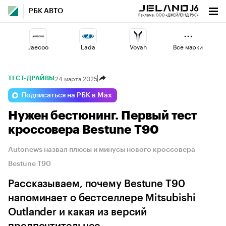
РБК АВТО
Jaecoo
Lada
Voyah
Все марки
24 марта 2025
ТЕСТ-ДРАЙВЫ
Geely
Haval
Esteo
Подписаться на РБК в Max
Нужен бестюнинг. Первый тест
Volga
Omoda
Changan
кроссовера Bestune T90
Autonews назвал плюсы и минусы нового кроссовера
Bestune T90
Рассказываем, почему Bestune T90
напоминает о бестселлере Mitsubishi
Outlander и какая из версий