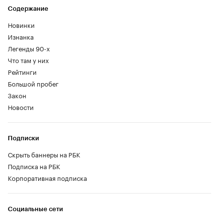
на деле автомобили абсолютно разные.
Autonews.ru оценил возможности
бюджетной новинки на дорогах Тверской
области
При взгляде спереди новый Tenet T4L не отличить от прежнего T4, но
разница фундаментальна. Технически T4L — это Chery Tiggo 7 Pro Max
трехлетней давности
(Фото: Tenet)
Казалось бы, все просто. Индекс 4 в
названии новой модели Tenet четко дает
понять, что это младший продукт в линейке,
а буква L намекает на удлиненную колесную
базу относительно привычного Tenet T4.
Если еще проще, то Tenet T4 L — это
растянутая версия обычной «четверки». Вот
только на деле это абсолютно разные