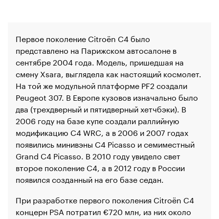
Первое поколение Citroёn C4 было
представлено на Парижском автосалоне в
сентябре 2004 года. Модель, пришедшая на
смену Xsara, выглядела как настоящий космолет.
На той же модульной платформе PF2 создали
Peugeot 307. В Европе кузовов изначально было
два (трехдверный и пятидверный хетчбэки). В
2006 году на базе купе создали раллийную
модификацию C4 WRC, а в 2006 и 2007 годах
появились минивэны C4 Picasso и семиместный
Grand C4 Picasso. В 2010 году увидело свет
второе поколение C4, а в 2012 году в России
появился созданный на его базе седан.
При разработке первого поколения Citroёn C4
концерн PSA потратил €720 млн, из них около