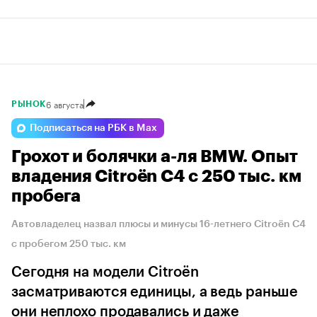
6 августа
РЫНОК
Подписаться на РБК в Max
Грохот и болячки а-ля BMW. Опыт
владения Citroёn C4 с 250 тыс. км
пробега
Автовладелец назвал плюсы и минусы 16-летнего Citroёn C4
с пробегом 250 тыс. км
Сегодня на модели Citroёn
засматриваются единицы, а ведь раньше
они неплохо продавались и даже