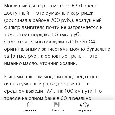
Масляный фильтр на моторе EP-6 очень
доступный — это бумажный картридж
(оригинал в районе 700 руб.), воздушный
фильтр двигателя почти не загрязняется и
тоже стоит порядка 1,5 тыс. руб.
Самостоятельно обслужить Citroёn С4
оригинальными запчастями можно буквально
за 15 тыс. руб., а основные траты — это
именно масло, уточнил хозяин.
К явным плюсам модели владелец отнес
очень гуманный расход бензина — в
среднем выходит 7,4 л на 100 км пути. По
трассе на одном баке в 60 л реально
проехать под 800 км. Правда, к качеству
Главная
Новости
Вторичка
бензина Citroёn очень придирчив: лить