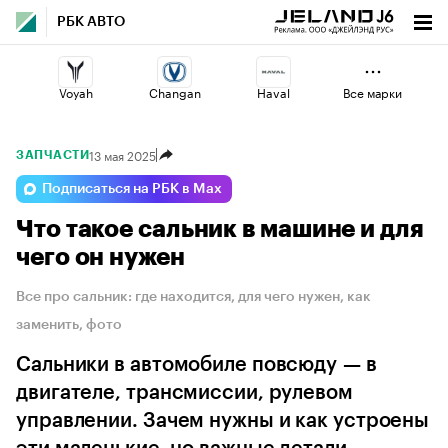
РБК АВТО
Voyah
Changan
Haval
Все марки
13 мая 2025
ЗАПЧАСТИ
Esteo
Jaecoo
Lada
Подписаться на РБК в Max
Что такое сальник в машине и для
Geely
Omoda
Volga
чего он нужен
Все про сальник: где находится, для чего нужен, как
заменить, фото
Сальники в автомобиле повсюду — в
двигателе, трансмиссии, рулевом
управлении. Зачем нужны и как устроены