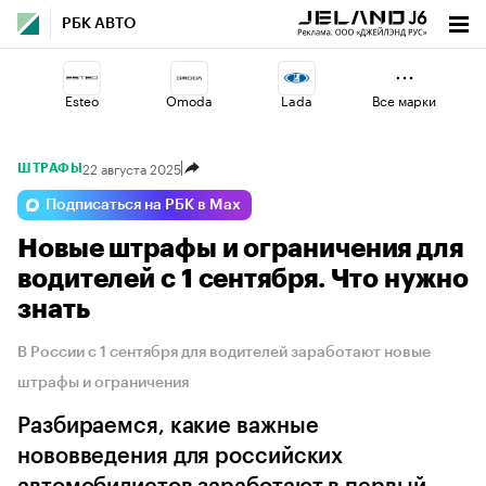
РБК АВТО
Esteo
Omoda
Lada
Все марки
22 августа 2025
ШТРАФЫ
Haval
Changan
Geely
Подписаться на РБК в Max
Новые штрафы и ограничения для
Jaecoo
Voyah
Volga
водителей с 1 сентября. Что нужно
знать
В России с 1 сентября для водителей заработают новые
штрафы и ограничения
Разбираемся, какие важные
нововведения для российских