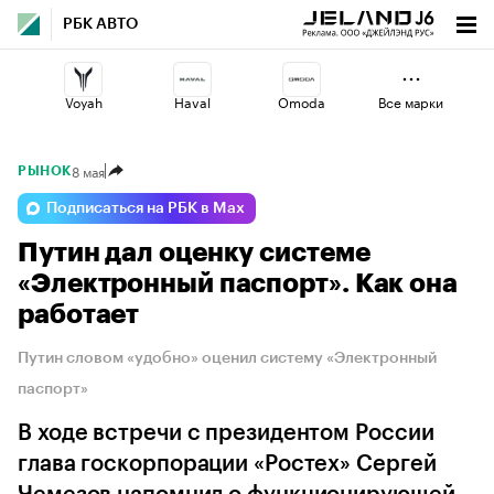
РБК АВТО
Voyah
Haval
Omoda
Все марки
8 мая
РЫНОК
Jaecoo
Volga
Geely
Подписаться на РБК в Max
Путин дал оценку системе
Changan
Lada
Esteo
«Электронный паспорт». Как она
работает
Путин словом «удобно» оценил систему «Электронный
паспорт»
В ходе встречи с президентом России
глава госкорпорации «Ростех» Сергей