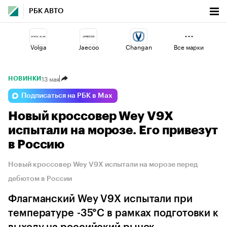
РБК АВТО
Volga
Jaecoo
Changan
Все марки
13 мая
НОВИНКИ
Omoda
Esteo
Haval
Подписаться на РБК в Max
Новый кроссовер Wey V9X
Lada
Geely
Voyah
испытали на морозе. Его привезут
в Россию
Новый кроссовер Wey V9X испытали на морозе перед
дебютом в России
Флагманский Wey V9X испытали при
температуре -35°C в рамках подготовки к