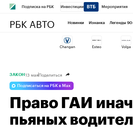
Подписка на РБК
Инвестиции
Мероприятия
РБК АВТО
Спорт
Школа управления РБК
РБК Образование
Новинки
Изнанка
Легенды 90
Стиль
Крипто
РБК Бизнес-среда
Дискуссионный 
Changan
Esteo
Volga
Спецпроекты СПб
Конференции СПб
Спецпроекты
Технологии и медиа
Финансы
Рынок наличной валю
13 мая
Поделиться
ЗАКОН
Подписаться на РБК в Max
Право ГАИ ина
пьяных водител