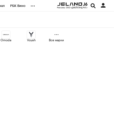
...
нал
РБК Вино
оекты
Город
а
Omoda
Voyah
Все марки