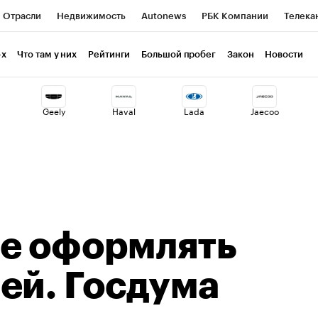
Отрасли
Недвижимость
Autonews
РБК Компании
Телека
РБК Курсы
РБК Life
Тренды
Визионеры
Национальные пр
-х
Что там у них
Рейтинги
Большой пробег
Закон
Новости
клуб
Исследования
Кредитные рейтинги
Франшизы
Газет
Geely
Haval
Lada
Jaecoo
Проверка контрагентов
Политика
Экономика
Бизнес
ты
че оформлять
ей. Госдума