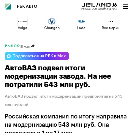
РБК АВТО
Volga
Changan
Lada
Все марки
18 мая
РЫНОК
Omoda
Geely
Voyah
Подписаться на РБК в Max
АвтоВАЗ подвел итоги
Haval
Jaecoo
Esteo
модернизации завода. На нее
потратили 543 млн руб.
АвтоВАЗ подвел итоги модернизации предприятия на 543
млн рублей
Российская компания по итогу направила
на модернизацию 543 млн руб. Она