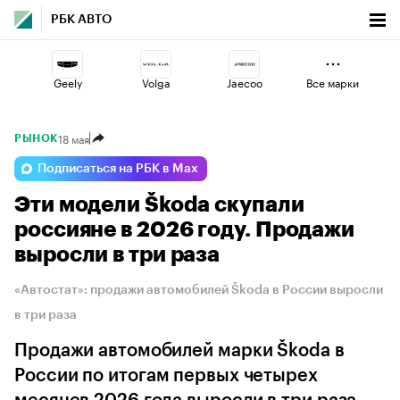
РБК АВТО
Geely
Volga
Jaecoo
Все марки
18 мая
РЫНОК
Esteo
Haval
Lada
Подписаться на РБК в Max
Эти модели Škoda скупали
Omoda
Changan
Voyah
россияне в 2026 году. Продажи
выросли в три раза
«Автостат»: продажи автомобилей Škoda в России выросли
в три раза
Продажи автомобилей марки Škoda в
России по итогам первых четырех