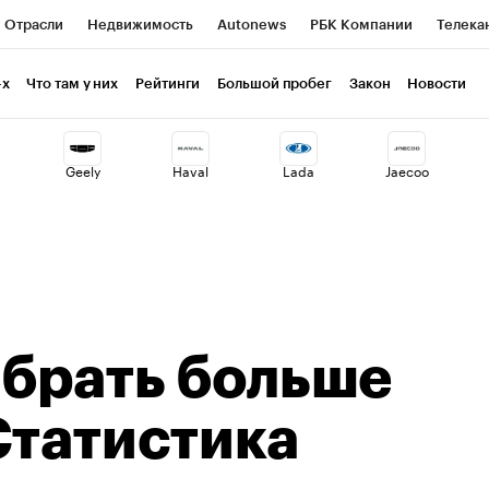
Отрасли
Недвижимость
Autonews
РБК Компании
Телека
РБК Life
Тренды
Визионеры
Национальные проекты
Г
-х
Что там у них
Рейтинги
Большой пробег
Закон
Новости
ия
Кредитные рейтинги
Франшизы
Газета
Спецпроекты 
Geely
Haval
Lada
Jaecoo
Экономика
Бизнес
Технологии и медиа
Финансы
Рынок н
 брать больше
Статистика