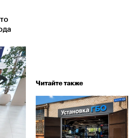
что
ода
Читайте также