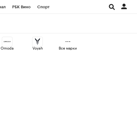
нал
РБК Вино
Спорт
ород
Стиль
Крипто
СПб
Конференции СПб
Omoda
Voyah
Все марки
аличной валюты