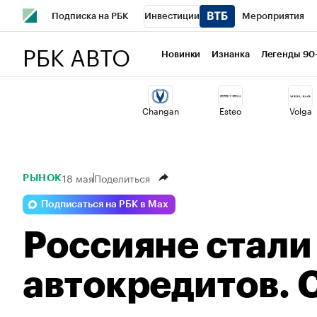
Подписка на РБК
Инвестиции
Мероприятия
РБК АВТО
Школа управления РБК
РБК Образование
РБК Курсы
Новинки
Изнанка
Легенды 90
РБК Бизнес-среда
Дискуссионный клуб
Исследован
Changan
Esteo
Volga
Спецпроекты
Проверка контрагентов
Политика
18 мая
Поделиться
РЫНОК
Подписаться на РБК в Max
Россияне стали
автокредитов. 