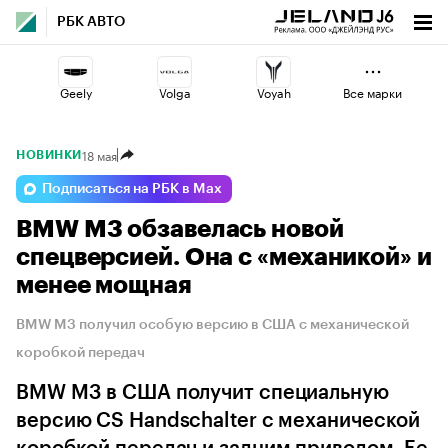
РБК АВТО
Geely
Volga
Voyah
Все марки
18 мая
НОВИНКИ
Changan
Esteo
Haval
Подписаться на РБК в Max
BMW M3 обзавелась новой
Lada
Jaecoo
Omoda
спецверсией. Она с «механикой» и
менее мощная
BMW M3 получил особую версию в США с механической
коробкой передач
BMW M3 в США получит специальную
версию CS Handschalter с механической