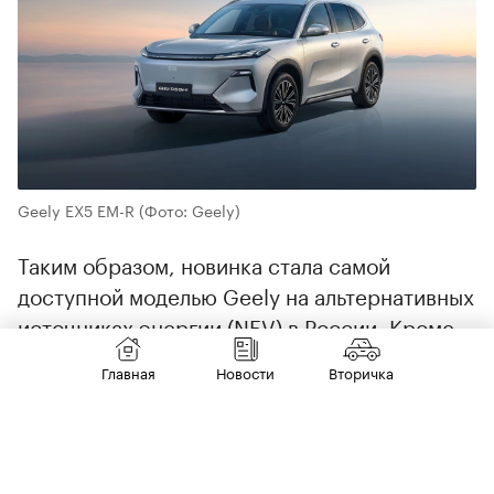
Geely EX5 EM-R
(Фото: Geely)
Таким образом, новинка стала самой
доступной моделью Geely на альтернативных
источниках энергии (NEV) в России. Кроме
нее китайцы продают на российском рынке
Главная
Новости
Вторичка
подключаемый гибрид EX5 EM-i по цене от
3 974 990 руб., а также электрокар EX5,
который стоит минимум 4 169 990 руб.