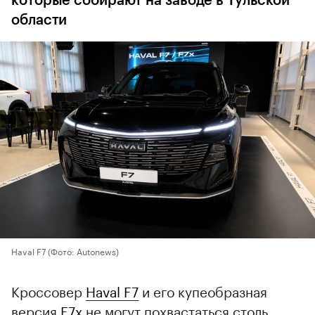
которые собирают на заводе в Тульской
области
Haval F7
(Фото: Autonews)
Кроссовер
Haval F7
и его купеобразная
версия
F7x
не могут похвастаться столь