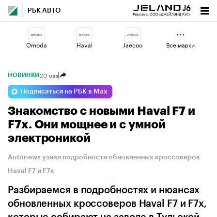
РБК АВТО
Omoda
Haval
Jaecoo
Все марки
20 мая
НОВИНКИ
Lada
Esteo
Volga
Подписаться на РБК в Max
Знакомство с новыми Haval F7 и
Geely
Voyah
Changan
F7x. Они мощнее и с умной
электроникой
Autonews узнал подробности обновленных кроссоверов
Haval F7 и F7x
Разбираемся в подробностях и нюансах
обновленных кроссоверов Haval F7 и F7x,