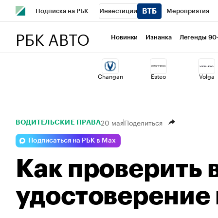
Подписка на РБК
Инвестиции
Мероприятия
РБК АВТО
Школа управления РБК
РБК Образование
РБК Курсы
Новинки
Изнанка
Легенды 90
РБК Бизнес-среда
Дискуссионный клуб
Исследован
Changan
Esteo
Volga
Спецпроекты
Проверка контрагентов
Политика
20 мая
Поделиться
ВОДИТЕЛЬСКИЕ ПРАВА
Подписаться на РБК в Max
Как проверить 
удостоверение 