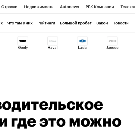
Отрасли
Недвижимость
Autonews
РБК Компании
Телека
РБК Life
Тренды
Визионеры
Национальные проекты
Г
-х
Что там у них
Рейтинги
Большой пробег
Закон
Новости
ия
Кредитные рейтинги
Франшизы
Газета
Спецпроекты 
Geely
Haval
Lada
Jaecoo
Экономика
Бизнес
Технологии и медиа
Финансы
Рынок н
водительское
и где это можно