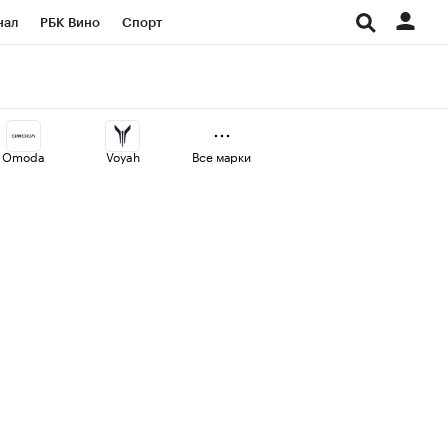
нал
РБК Вино
Спорт
ород
Стиль
Крипто
СПб
Конференции СПб
Omoda
Voyah
Все марки
аличной валюты