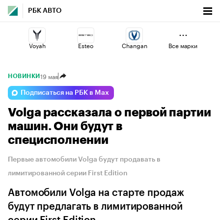
РБК АВТО
Voyah
Esteo
Changan
Все марки
19 мая
НОВИНКИ
Lada
Jaecoo
Volga
Подписаться на РБК в Max
Volga рассказала о первой партии
Geely
Haval
Omoda
машин. Они будут в
специсполнении
Первые автомобили Volga будут продавать в
лимитированной серии First Edition
Автомобили Volga на старте продаж
будут предлагать в лимитированной