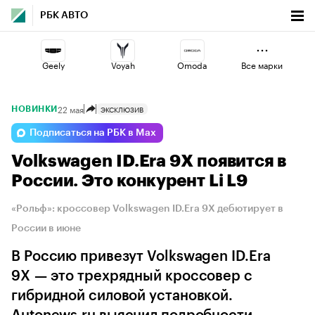
РБК АВТО
Geely
Voyah
Omoda
Все марки
22 мая
ЭКСКЛЮЗИВ
НОВИНКИ
Lada
Changan
Jaecoo
Подписаться на РБК в Max
Volkswagen ID.Era 9X появится в
Volga
Haval
Esteo
России. Это конкурент Li L9
«Рольф»: кроссовер Volkswagen ID.Era 9X дебютирует в
России в июне
В Россию привезут Volkswagen ID.Era
9X — это трехрядный кроссовер с
гибридной силовой установкой.