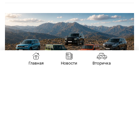
Главная
Новости
Вторичка
3 июля
НОВИНКИ
Новые KGM, Haval и еще пять самых
доступных рамных внедорожников в
России