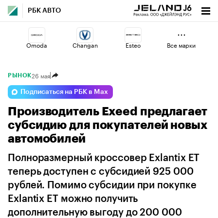
РБК АВТО
Omoda
Changan
Esteo
Все марки
26 мая
РЫНОК
Geely
Jaecoo
Lada
Подписаться на РБК в Max
Производитель Exeed предлагает
Volga
Voyah
Haval
субсидию для покупателей новых
автомобилей
Полноразмерный кроссовер Exlantix ET
теперь доступен с субсидией 925 000
рублей. Помимо субсидии при покупке
Exlantix ET можно получить
дополнительную выгоду до 200 000