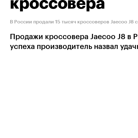
кроссовера
В России продали 15 тысяч кроссоверов Jaecoo J8 
Продажи кроссовера Jaecoo J8 в Р
успеха производитель назвал уда