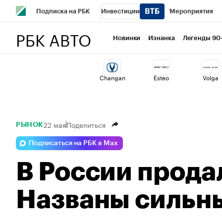
Подписка на РБК
Инвестиции
Мероприятия
РБК АВТО
Школа управления РБК
РБК Образование
РБК Курсы
Новинки
Изнанка
Легенды 90
РБК Бизнес-среда
Дискуссионный клуб
Исследован
Changan
Esteo
Volga
Спецпроекты
Проверка контрагентов
Политика
22 мая
Поделиться
РЫНОК
Подписаться на РБК в Max
В России продал
Названы сильн