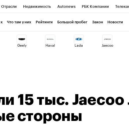
Отрасли
Недвижимость
Autonews
РБК Компании
Телека
РБК Life
Тренды
Визионеры
Национальные проекты
Г
-х
Что там у них
Рейтинги
Большой пробег
Закон
Новости
ия
Кредитные рейтинги
Франшизы
Газета
Спецпроекты 
Geely
Haval
Lada
Jaecoo
Экономика
Бизнес
Технологии и медиа
Финансы
Рынок н
и 15 тыс. Jaecoo 
ые стороны