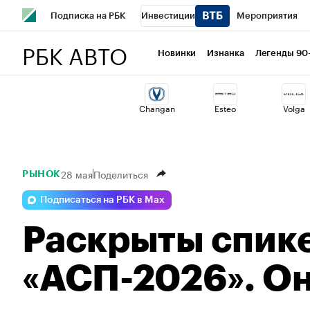
Подписка на РБК
Инвестиции
Мероприятия
РБК АВТО
Школа управления РБК
РБК Образование
РБК Курсы
Новинки
Изнанка
Легенды 90
РБК Бизнес-среда
Дискуссионный клуб
Исследован
Changan
Esteo
Volga
Спецпроекты
Проверка контрагентов
Политика
28 мая
Поделиться
РЫНОК
Подписаться на РБК в Max
Раскрыты спик
«АСП-2026». Он