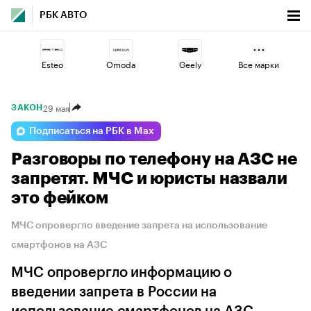
РБК АВТО
Esteo
Omoda
Geely
Все марки
29 мая
ЗАКОН
Volga
Lada
Jaecoo
Подписаться на РБК в Max
Разговоры по телефону на АЗС не
Voyah
Changan
Haval
запретят. МЧС и юристы назвали
это фейком
МЧС опровергло введение запрета на использование
смартфонов на АЗС
МЧС опровергло информацию о
введении запрета в России на