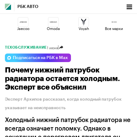
РБК АВТО
Jaecoo
Omoda
Voyah
Все марки
1 июня
ТЕХОБСЛУЖИВАНИЕ
Geely
Lada
Esteo
Подписаться на РБК в Max
Почему нижний патрубок
Volga
Changan
Haval
радиатора остается холодным.
Эксперт все объяснил
Эксперт Архипов рассказал, когда холодный патрубок
указывает на неисправность
Холодный нижний патрубок радиатора не
всегда означает поломку. Однако в