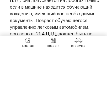
если в машине находится обучающий
вождению, имеющий все необходимые
документы. Возраст обучающегося
управлению легковым автомобилем,
согласно
п. 21.4 ПДД
, должен быть не
менее 16 лет.
Главная
Новости
Вторичка
В случае крайней необходимости. Это
ситуация, когда, согласно
ст. 2.7 КоАП РФ
,
лицо предпринимает действия для
устранения опасности, непосредственно
угрожающей жизни и здоровью людей
(например, срочно доставляет
пострадавшего в больницу или
перегоняет машину подальше от пожара).
При этом польза от таких действий