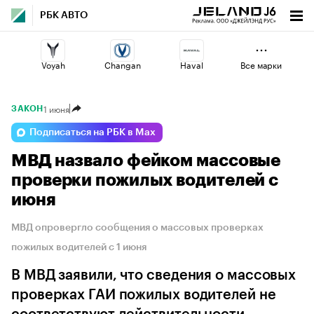
РБК АВТО
Voyah
Changan
Haval
Все марки
1 июня
ЗАКОН
Geely
Lada
Esteo
Подписаться на РБК в Max
МВД назвало фейком массовые
Jaecoo
Volga
Omoda
проверки пожилых водителей с
июня
МВД опровергло сообщения о массовых проверках
пожилых водителей с 1 июня
В МВД заявили, что сведения о массовых
проверках ГАИ пожилых водителей не