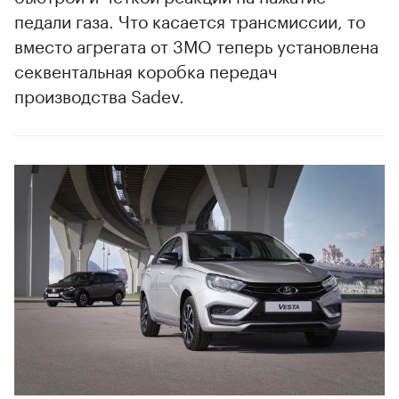
педали газа. Что касается трансмиссии, то
вместо агрегата от 3MO теперь установлена
00:00
/
00:00
секвентальная коробка передач
производства Sadev.