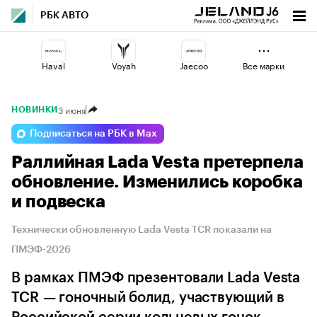
РБК АВТО
Haval
Voyah
Jaecoo
Все марки
3 июня
НОВИНКИ
Volga
Changan
Esteo
Подписаться на РБК в Max
Раллийная Lada Vesta претерпела
Lada
Omoda
Geely
обновление. Изменились коробка
и подвеска
Технически обновленную Lada Vesta TCR показали на
ПМЭФ-2026
В рамках ПМЭФ презентовали Lada Vesta
TCR — гоночный болид, участвующий в