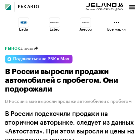
РБК АВТО
Lada
Esteo
Jaecoo
Все марки
4 июня
РЫНОК
Voyah
Haval
Volga
Подписаться на РБК в Max
В России выросли продажи
Geely
Omoda
Changan
автомобилей с пробегом. Они
подорожали
В России в мае выросли продажи автомобилей с пробегом
В России подскочили продажи на
вторичном авторынке, следует из данных
«Автостата». При этом выросли и цены на