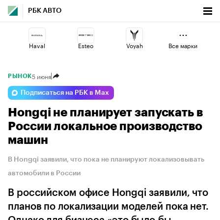
РБК АВТО
Haval
Esteo
Voyah
Все марки
5 июня
РЫНОК
Omoda
Changan
Geely
Подписаться на РБК в Max
Hongqi не планирует запускать в
Lada
Jaecoo
Volga
России локальное производство
машин
В Hongqi заявили, что пока не планируют локализовывать
автомобили в России
В российском офисе Hongqi заявили, что
планов по локализации моделей пока нет.