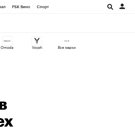
нал
РБК Вино
Спорт
ород
Стиль
Крипто
СПб
Конференции СПб
Omoda
Voyah
Все марки
аличной валюты
в
ех