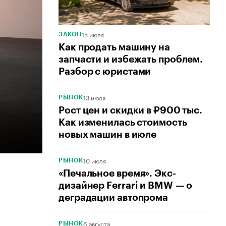
15 июля
ЗАКОН
Как продать машину на
запчасти и избежать проблем.
Разбор с юристами
13 июля
РЫНОК
Рост цен и скидки в ₽900 тыс.
Как изменилась стоимость
новых машин в июле
10 июля
РЫНОК
«Печальное время». Экс-
дизайнер Ferrari и BMW — о
деградации автопрома
6 августа
РЫНОК