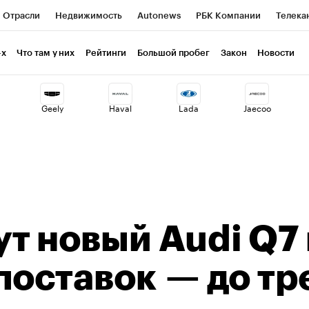
Отрасли
Недвижимость
Autonews
РБК Компании
Телека
РБК Life
Тренды
Визионеры
Национальные проекты
Г
-х
Что там у них
Рейтинги
Большой пробег
Закон
Новости
ия
Кредитные рейтинги
Франшизы
Газета
Спецпроекты 
Geely
Haval
Lada
Jaecoo
Экономика
Бизнес
Технологии и медиа
Финансы
Рынок н
т новый Audi Q7 
поставок — до тр