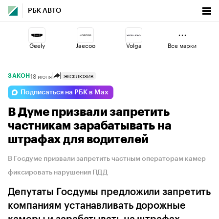
РБК АВТО
Geely
Jaecoo
Volga
Все марки
18 июня
ЭКСКЛЮЗИВ
ЗАКОН
Changan
Omoda
Esteo
Подписаться на РБК в Max
В Думе призвали запретить
Lada
Haval
Voyah
частникам зарабатывать на
штрафах для водителей
В Госдуме призвали запретить частным операторам камер
фиксировать нарушения ПДД
Депутаты Госдумы предложили запретить
компаниям устанавливать дорожные