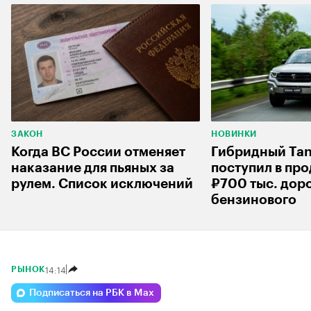
ЗАКОН
НОВИНКИ
Когда ВС России отменяет
Гибридный Ta
наказание для пьяных за
поступил в про
рулем. Список исключений
₽700 тыс. дор
бензинового
14:14
РЫНОК
Подписаться на РБК в Max