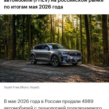
автомобили (PHEV) на российском рынке
по итогам мая 2026 года
Voyah Free
(Фото: Voyah)
В мае 2026 года в России продали 4989
автомобилей с технологией подключаемого