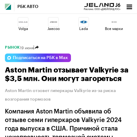
РБК АВТО
Volga
Jaecoo
Lada
Все марки
19 июня
РЫНОК
Esteo
Changan
Haval
Подписаться на РБК в Max
Aston Martin отзывает Valkyrie за
Geely
Omoda
Voyah
$3,5 млн. Они могут загореться
Aston Martin отзовет гиперкары Valkyrie из-за риска
возгорания тормозов
Компания Aston Martin объявила об
отзыве семи гиперкаров Valkyrie 2024
года выпуска в США. Причиной стала