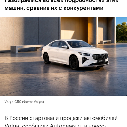
Разбираемся во всех подробностях этих
машин, сравнив их с конкурентами
Volga C50
(Фото: Volga)
В России стартовали продажи автомобилей
Volga, сообщили Autonews.ru в пресс-