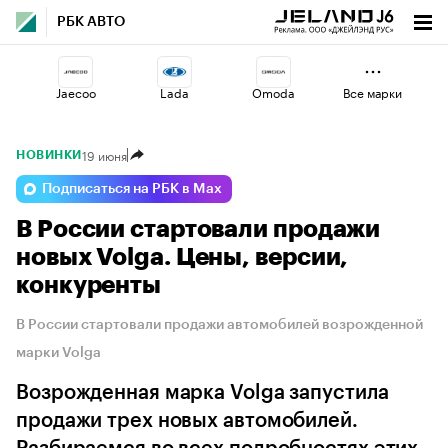
РБК АВТО
Jaecoo
Lada
Omoda
Все марки
19 июня
НОВИНКИ
Volga
Haval
Geely
Подписаться на РБК в Max
В России стартовали продажи
Changan
Voyah
Esteo
новых Volga. Цены, версии,
конкуренты
В России стартовали продажи автомобилей возрожденной
марки Volga
Возрожденная марка Volga запустила
продажи трех новых автомобилей.