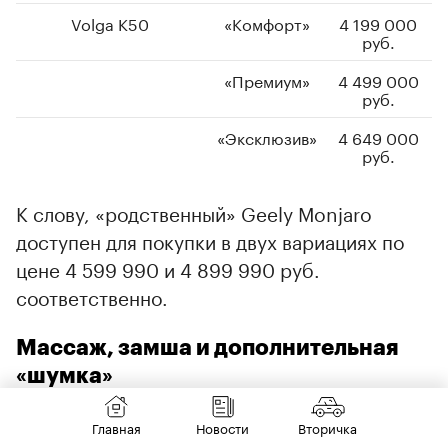
Volga K50
«Комфорт»
4 199 000
руб.
«Премиум»
4 499 000
руб.
«Эксклюзив»
4 649 000
руб.
К слову, «родственный» Geely Monjaro
доступен для покупки в двух вариациях по
цене 4 599 990 и 4 899 990 руб.
соответственно.
Массаж, замша и дополнительная
«шумка»
Volga K50 в «младшей» версии «Стандарт»
Главная
Новости
Вторичка