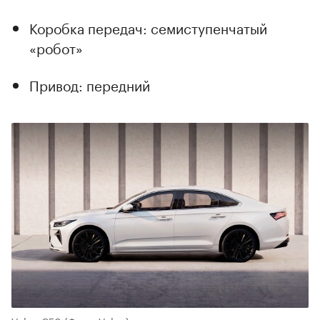
Коробка передач: семиступенчатый
«робот»
Привод: передний
00:00
/
00:00