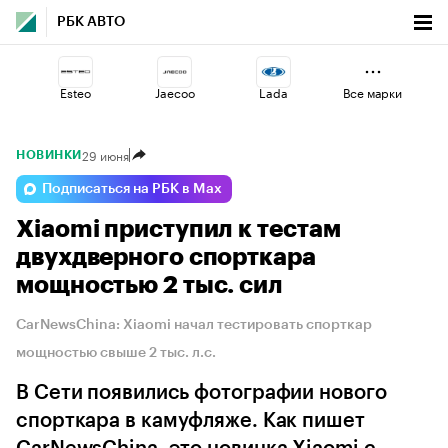
РБК АВТО
Esteo
Jaecoo
Lada
Все марки
29 июня
НОВИНКИ
Haval
Voyah
Geely
Подписаться на РБК в Max
Xiaomi приступил к тестам
Omoda
Changan
Volga
двухдверного спорткара
мощностью 2 тыс. сил
CarNewsChina: Xiaomi начал тестировать спорткар
мощностью свыше 2 тыс. л.с.
В Сети появились фотографии нового
спорткара в камуфляже. Как пишет