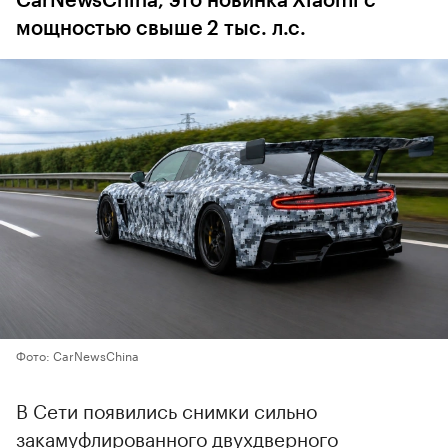
CarNewsChina, это новинка Xiaomi с
мощностью свыше 2 тыс. л.с.
Фото: CarNewsChina
В Сети появились снимки сильно
закамуфлированного двухдверного