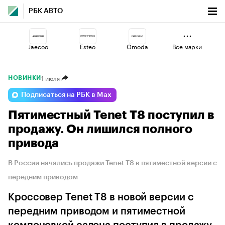
РБК АВТО
Jaecoo
Esteo
Omoda
Все марки
1 июля
НОВИНКИ
Lada
Geely
Changan
Подписаться на РБК в Max
Пятиместный Tenet T8 поступил в
Voyah
Haval
Volga
продажу. Он лишился полного
привода
В России начались продажи Tenet T8 в пятиместной версии с
передним приводом
Кроссовер Tenet T8 в новой версии с
передним приводом и пятиместной