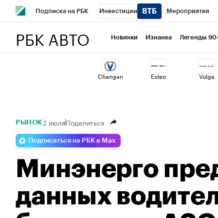
Подписка на РБК
Инвестиции
Мероприятия
РБК АВТО
Школа управления РБК
РБК Образование
РБК Курсы
Новинки
Изнанка
Легенды 90
РБК Бизнес-среда
Дискуссионный клуб
Исследован
Changan
Esteo
Volga
Спецпроекты
Проверка контрагентов
Политика
2 июля
Поделиться
РЫНОК
Подписаться на РБК в Max
Минэнерго пре
данных водител