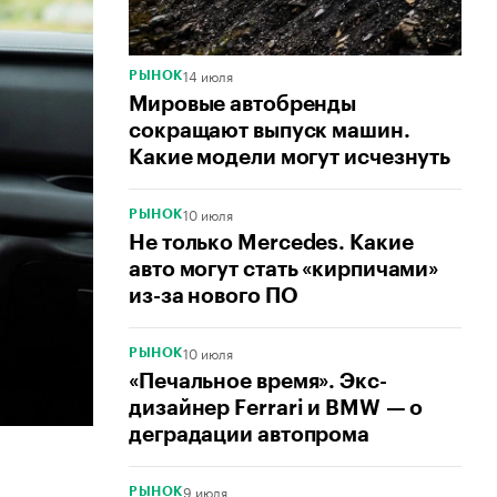
14 июля
РЫНОК
Мировые автобренды
сокращают выпуск машин.
Какие модели могут исчезнуть
10 июля
РЫНОК
Не только Mercedes. Какие
авто могут стать «кирпичами»
из-за нового ПО
10 июля
РЫНОК
«Печальное время». Экс-
дизайнер Ferrari и BMW — о
деградации автопрома
9 июля
РЫНОК