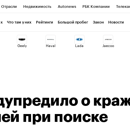
Отрасли
Недвижимость
Autonews
РБК Компании
Телека
РБК Life
Тренды
Визионеры
Национальные проекты
Г
-х
Что там у них
Рейтинги
Большой пробег
Закон
Новости
ия
Кредитные рейтинги
Франшизы
Газета
Спецпроекты 
Geely
Haval
Lada
Jaecoo
Экономика
Бизнес
Технологии и медиа
Финансы
Рынок н
дупредило о кра
ей при поиске