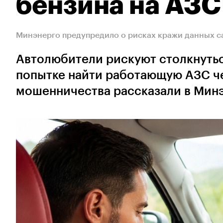
бензина на АЗС
Минэнерго предупредило о рисках кражи данных с
Автолюбители рискуют столкнутьс
попытке найти работающую АЗС че
мошенничества рассказали в Мин