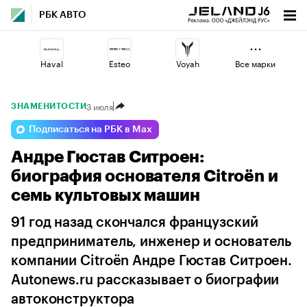
РБК АВТО
Haval
Esteo
Voyah
Все марки
3 июля
ЗНАМЕНИТОСТИ
Jaecoo
Geely
Volga
Подписаться на РБК в Max
Андре Гюстав Ситроен:
Omoda
Changan
Lada
биография основателя Citroën и
семь культовых машин
91 год назад скончался французский
предприниматель, инженер и основатель
компании Citroën Андре Гюстав Ситроен.
Autonews.ru рассказывает о биографии
автоконструктора