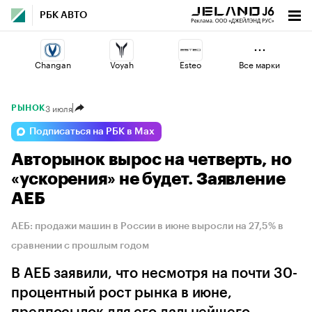
РБК АВТО
Changan
Voyah
Esteo
Все марки
3 июля
РЫНОК
Volga
Geely
Omoda
Подписаться на РБК в Max
Авторынок вырос на четверть, но
Jaecoo
Lada
Haval
«ускорения» не будет. Заявление
АЕБ
АЕБ: продажи машин в России в июне выросли на 27,5% в
сравнении с прошлым годом
В АЕБ заявили, что несмотря на почти 30-
процентный рост рынка в июне,