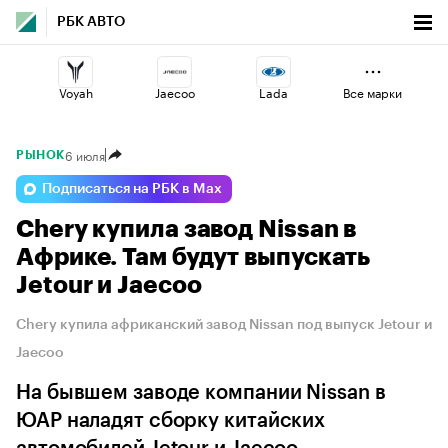
РБК АВТО
Voyah
Jaecoo
Lada
Все марки
6 июля
РЫНОК
Omoda
Geely
Esteo
Подписаться на РБК в Max
Chery купила завод Nissan в
Haval
Changan
Volga
Африке. Там будут выпускать
Jetour и Jaecoo
Chery купила африканский завод Nissan под выпуск Jetour и
Jaecoo
На бывшем заводе компании Nissan в
ЮАР наладят сборку китайских