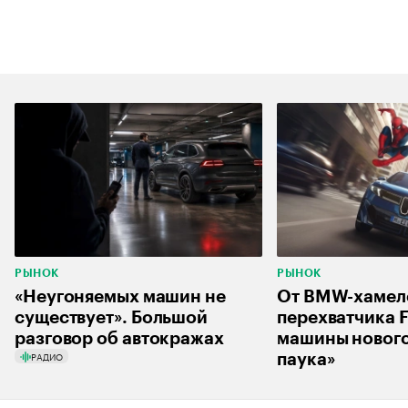
РЫНОК
РЫНОК
«Неугоняемых машин не
От BMW-хамел
существует». Большой
перехватчика F
разговор об автокражах
машины нового
РАДИО
паука»