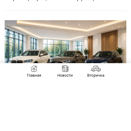
Главная
Новости
Вторичка
14 июля
РЫНОК
В России взлетели продажи машин
«немецкой тройки». В лидерах BMW