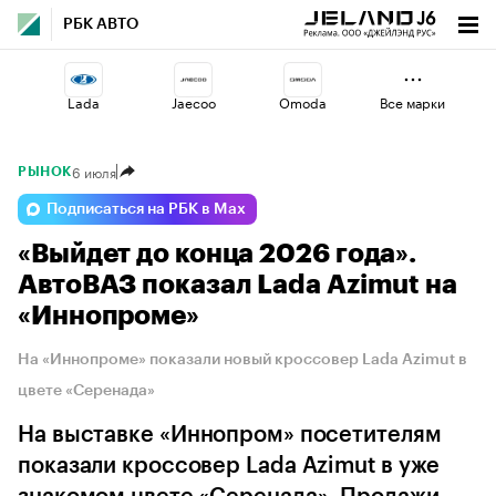
РБК АВТО
Lada
Jaecoo
Omoda
Все марки
6 июля
РЫНОК
Esteo
Geely
Volga
Подписаться на РБК в Max
«Выйдет до конца 2026 года».
Haval
Changan
Voyah
АвтоВАЗ показал Lada Azimut на
«Иннопроме»
На «Иннопроме» показали новый кроссовер Lada Azimut в
цвете «Серенада»
На выставке «Иннопром» посетителям
показали кроссовер Lada Azimut в уже