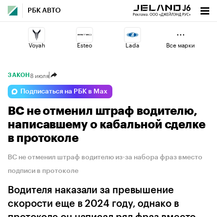
РБК АВТО
Voyah
Esteo
Lada
Все марки
8 июля
ЗАКОН
Jaecoo
Omoda
Volga
Подписаться на РБК в Max
ВС не отменил штраф водителю,
Changan
Haval
Geely
написавшему о кабальной сделке
в протоколе
ВС не отменил штраф водителю из-за набора фраз вместо
подписи в протоколе
Водителя наказали за превышение
скорости еще в 2024 году, однако в