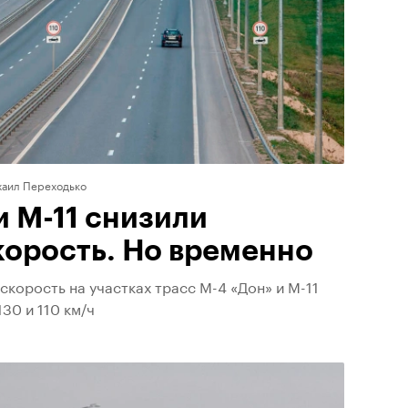
аил Переходько
и М-11 снизили
орость. Но временно
скорость на участках трасс М-4 «Дон» и М-11
130 и 110 км/ч