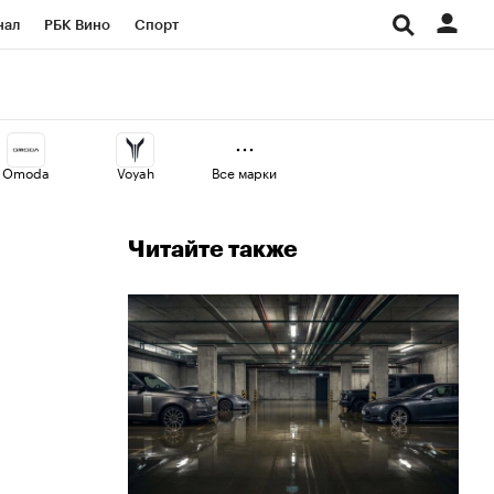
нал
РБК Вино
Спорт
ород
Стиль
Крипто
СПб
Конференции СПб
Omoda
Voyah
Все марки
аличной валюты
Читайте также