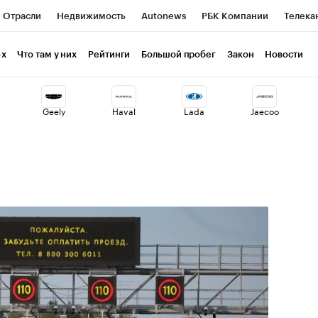
Отрасли
Недвижимость
Autonews
РБК Компании
Телека
РБК Life
Тренды
Визионеры
Национальные проекты
Г
-х
Что там у них
Рейтинги
Большой пробег
Закон
Новости
ия
Кредитные рейтинги
Франшизы
Газета
Спецпроекты 
Geely
Haval
Lada
Jaecoo
Экономика
Бизнес
Технологии и медиа
Финансы
Рынок н