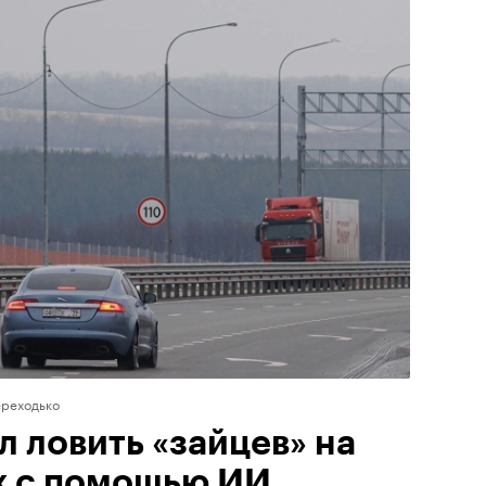
ереходько
 ловить «зайцев» на
х с помощью ИИ