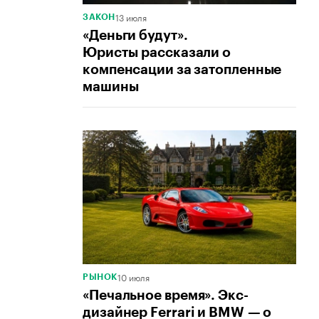
13 июля
ЗАКОН
«Деньги будут».
Юристы рассказали о
компенсации за затопленные
машины
10 июля
РЫНОК
«Печальное время». Экс-
дизайнер Ferrari и BMW — о