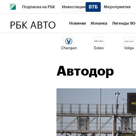
Подписка на РБК
Инвестиции
Мероприятия
РБК АВТО
Школа управления РБК
РБК Образование
РБК Курсы
Новинки
Изнанка
Легенды 90
РБК Бизнес-среда
Дискуссионный клуб
Исследован
Changan
Esteo
Volga
Спецпроекты
Проверка контрагентов
Политика
Автодор