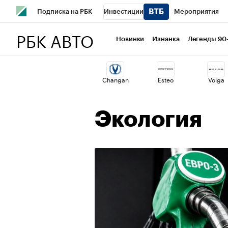
Подписка на РБК
Инвестиции
Мероприятия
РБК АВТО
Школа управления РБК
РБК Образование
РБК Курсы
Новинки
Изнанка
Легенды 90
РБК Бизнес-среда
Дискуссионный клуб
Исследован
Changan
Esteo
Volga
Спецпроекты
Проверка контрагентов
Политика
Экология