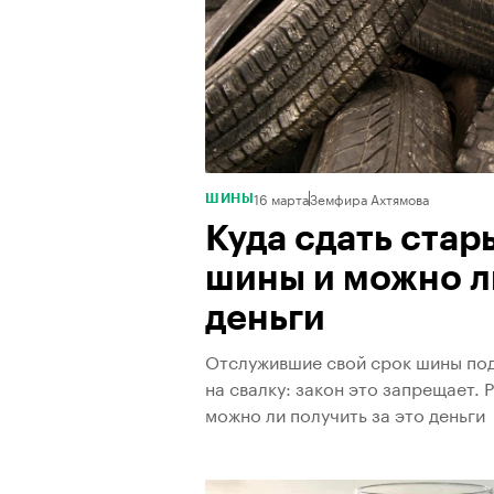
16 марта
Земфира Ахтямова
ШИНЫ
Куда сдать ста
шины и можно ли
деньги
Отслужившие свой срок шины под
на свалку: закон это запрещает. 
можно ли получить за это деньги