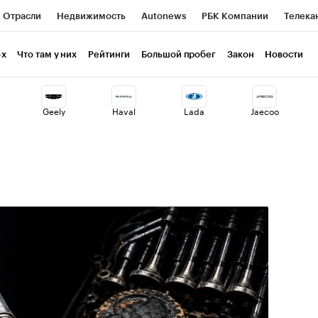
Отрасли
Недвижимость
Autonews
РБК Компании
Телека
РБК Life
Тренды
Визионеры
Национальные проекты
Г
-х
Что там у них
Рейтинги
Большой пробег
Закон
Новости
ия
Кредитные рейтинги
Франшизы
Газета
Спецпроекты 
Geely
Haval
Lada
Jaecoo
Экономика
Бизнес
Технологии и медиа
Финансы
Рынок н