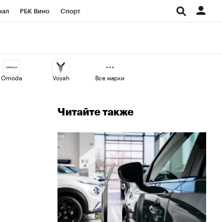
нал
РБК Вино
Спорт
ород
Стиль
Крипто
СПб
Конференции СПб
Omoda
Voyah
Все марки
аличной валюты
Читайте также