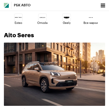
РБК АВТО
Esteo
Omoda
Geely
Все марки
5
Aito Seres
Voyah
Volga
Haval
Lada
Changan
Jaecoo