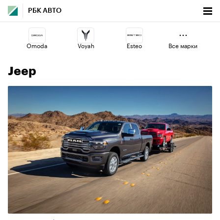
РБК АВТО
Omoda
Voyah
Esteo
Все марки
Jeep
Haval
Changan
Volga
Lada
Jaecoo
Geely