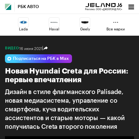
РБК АВТО
Lada
Haval
Geely
Все марки
16 июня 2021
ВИДЕО
Jaecoo
Changan
Voyah
Подписаться на РБК в Max
Новая Hyundai Creta для России:
Volga
Esteo
Omoda
первые впечатления
Дизайн в стиле флагманского Palisade,
новая медиасистема, управление со
смартфона, куча водительских
ассистентов и старые моторы — какой
получилась Creta второго поколения