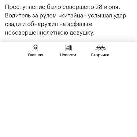
Преступление было совершено 28 июня.
Водитель за рулем «китайца» услышал удар
сзади и обнаружил на асфальте
несовершеннолетнюю девушку.
Главная
Новости
Вторичка
«Все это было частью
спланированного обвиняемыми
криминального плана — инсценировка
ДТП с несовершеннолетней и
вымогательство денег. К водителю тут же
подбежали двое парней, начали выдвигать
требования о передаче денег», — заявили в
прокуратуре.