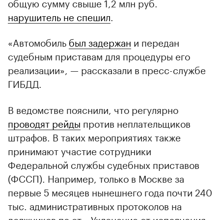
общую сумму свыше 1,2 млн руб.
нарушитель не спешил
.
«Автомобиль
был задержан
и передан
судебным приставам для процедуры его
реализации», — рассказали в пресс-службе
ГИБДД.
В ведомстве пояснили, что регулярно
проводят рейды
против неплательщиков
штрафов. В таких мероприятиях также
принимают участие сотрудники
Федеральной службы судебных приставов
(ФССП). Например, только в Москве за
первые 5 месяцев нынешнего года почти 240
тыс. административных протоколов на
00:00
/
00:00
должников по ст. «Уклонение от исполнения