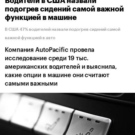
Водители в США назвали
подогрев сидений самой важной
функцией в машине
В США 47% водителей назвали подогрев сидений самой
важной функцией в авто
Компания AutoPacific провела
исследование среди 19 тыс.
американских водителей и выяснила,
какие опции в машине они считают
самыми важными