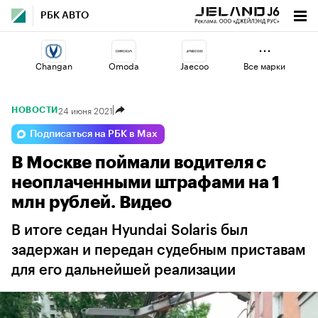
РБК АВТО
Changan
Omoda
Jaecoo
Все марки
24 июня 2021
НОВОСТИ
Esteo
Voyah
Geely
Подписаться на РБК в Max
В Москве поймали водителя с
Haval
Volga
Lada
неоплаченными штрафами на 1
млн рублей. Видео
В итоге седан Hyundai Solaris был
задержан и передан судебным приставам
для его дальнейшей реализации