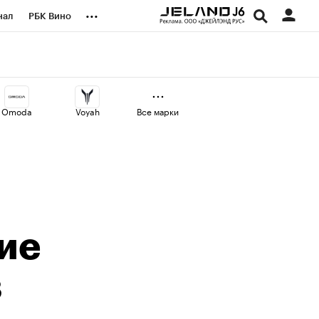
...
нал
РБК Вино
оекты
Город
а
Omoda
Voyah
Все марки
вие
в