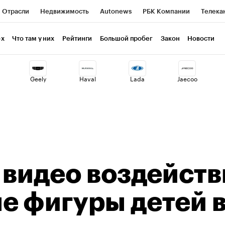
Отрасли
Недвижимость
Autonews
РБК Компании
Телека
РБК Курсы
РБК Life
Тренды
Визионеры
Национальные пр
-х
Что там у них
Рейтинги
Большой пробег
Закон
Новости
клуб
Исследования
Кредитные рейтинги
Франшизы
Газет
Geely
Haval
Lada
Jaecoo
Проверка контрагентов
Политика
Экономика
Бизнес
ты
а видео воздейст
е фигуры детей 