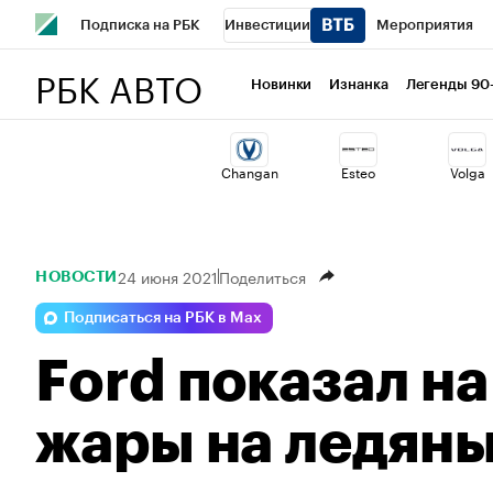
Подписка на РБК
Инвестиции
Мероприятия
РБК АВТО
Спорт
Школа управления РБК
РБК Образование
Новинки
Изнанка
Легенды 90
Стиль
Крипто
РБК Бизнес-среда
Дискуссионный 
Changan
Esteo
Volga
Спецпроекты СПб
Конференции СПб
Спецпроекты
Технологии и медиа
Финансы
Рынок наличной валю
24 июня 2021
Поделиться
НОВОСТИ
Подписаться на РБК в Max
Ford показал н
жары на ледяны