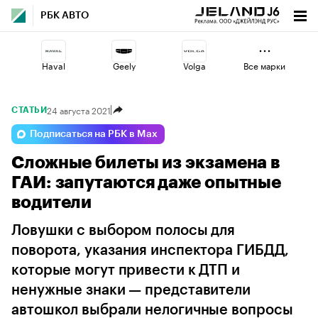
РБК АВТО
Haval
Geely
Volga
Все марки
24 августа 2021
СТАТЬИ
Lada
Voyah
Omoda
Подписаться на РБК в Max
Сложные билеты из экзамена в
Esteo
Changan
Jaecoo
ГАИ: запутаются даже опытные
водители
Ловушки с выбором полосы для
поворота, указания инспектора ГИБДД,
которые могут привести к ДТП и
ненужные знаки — представители
автошкол выбрали нелогичные вопросы