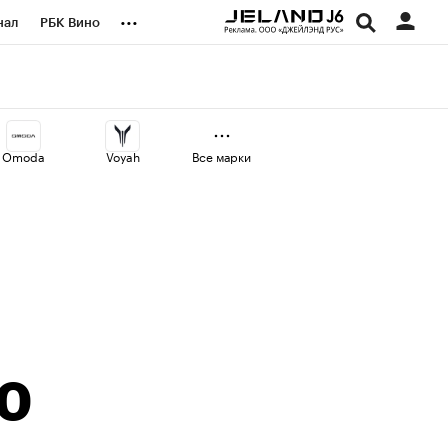
...
нал
РБК Вино
оекты
Город
а
Omoda
Voyah
Все марки
30