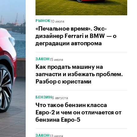
10 июля
РЫНОК
«Печальное время». Экс-
дизайнер Ferrari и BMW — о
деградации автопрома
15 июля
ЗАКОН
Как продать машину на
запчасти и избежать проблем.
Разбор с юристами
6 августа
БЕНЗИН
Что такое бензин класса
Евро-2 и чем он отличается от
бензина Евро-5
13 июля
ЗАКОН