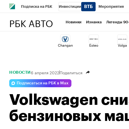
Подписка на РБК
Инвестиции
Мероприятия
РБК АВТО
Спорт
Школа управления РБК
РБК Образование
Новинки
Изнанка
Легенды 90
Стиль
Крипто
РБК Бизнес-среда
Дискуссионный 
Changan
Esteo
Volga
Спецпроекты СПб
Конференции СПб
Спецпроекты
Технологии и медиа
Финансы
Рынок наличной валю
6 апреля 2022
Поделиться
НОВОСТИ
Подписаться на РБК в Max
Volkswagen сни
бензиновых ма