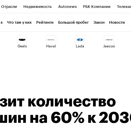
Отрасли
Недвижимость
Autonews
РБК Компании
Телека
РБК Курсы
РБК Life
Тренды
Визионеры
Национальные пр
-х
Что там у них
Рейтинги
Большой пробег
Закон
Новости
клуб
Исследования
Кредитные рейтинги
Франшизы
Газет
Geely
Haval
Lada
Jaecoo
Проверка контрагентов
Политика
Экономика
Бизнес
ты
зит количество
шин на 60% к 20