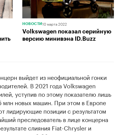
10 марта 2022
НОВОСТИ
Volkswagen показал серийную
вить
версию минивэна ID.Buzz
онцерн выйдет из неофициальной гонки
одителей. В 2021 года Volkswagen
илей, уступив по этому показателю лишь
,5 млн новых машин. При этом в Европе
т лидирующие позиции с результатом
айший преследователь в лице концерна
результате слияния Fiat-Chrysler и