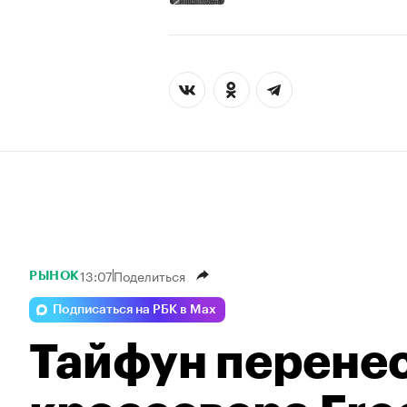
13:07
Поделиться
РЫНОК
Подписаться на РБК в Max
Тайфун перене