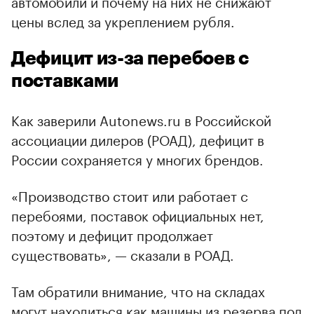
автомобили и почему на них не снижают
цены вслед за укреплением рубля.
Дефицит из-за перебоев с
поставками
Как заверили Autonews.ru в Российской
ассоциации дилеров (РОАД), дефицит в
России сохраняется у многих брендов.
«Производство стоит или работает с
00:00
/
00:00
перебоями, поставок официальных нет,
поэтому и дефицит продолжает
существовать», — сказали в РОАД.
Там обратили внимание, что на складах
могут находиться как машины из резерва под