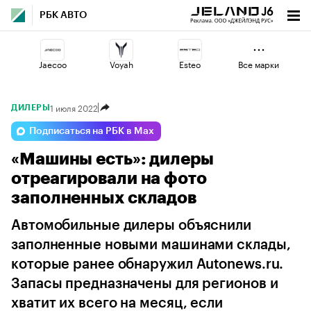
РБК АВТО
Jaecoo
Voyah
Esteo
Все марки
1 июля 2022
ДИЛЕРЫ
Haval
Changan
Volga
Подписаться на РБК в Max
«Машины есть»: дилеры
Omoda
Geely
Lada
отреагировали на фото
заполненных складов
Автомобильные дилеры объяснили
заполненные новыми машинами склады,
которые ранее обнаружил Autonews.ru.
Запасы предназначены для регионов и
хватит их всего на месяц, если