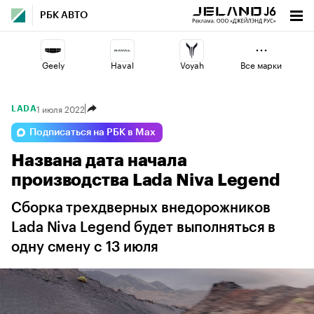
РБК АВТО
Geely
Haval
Voyah
Все марки
1 июля 2022
LADA
Jaecoo
Esteo
Omoda
Подписаться на РБК в Max
Названа дата начала
Lada
Volga
Changan
производства Lada Niva Legend
Сборка трехдверных внедорожников
Lada Niva Legend будет выполняться в
одну смену с 13 июля