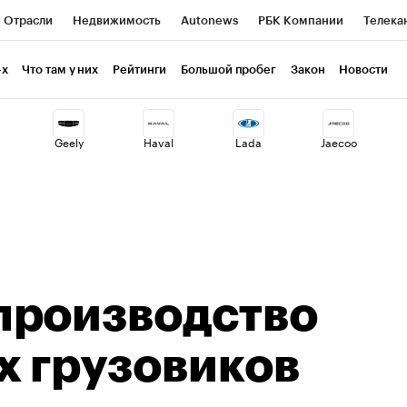
Отрасли
Недвижимость
Autonews
РБК Компании
Телека
РБК Life
Тренды
Визионеры
Национальные проекты
Г
-х
Что там у них
Рейтинги
Большой пробег
Закон
Новости
ия
Кредитные рейтинги
Франшизы
Газета
Спецпроекты 
Geely
Haval
Lada
Jaecoo
Экономика
Бизнес
Технологии и медиа
Финансы
Рынок н
производство
х грузовиков