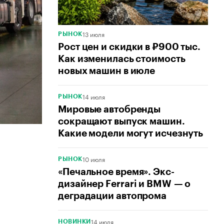
13 июля
РЫНОК
Рост цен и скидки в ₽900 тыс.
Как изменилась стоимость
новых машин в июле
14 июля
РЫНОК
Мировые автобренды
сокращают выпуск машин.
Какие модели могут исчезнуть
10 июля
РЫНОК
«Печальное время». Экс-
дизайнер Ferrari и BMW — о
деградации автопрома
14 июля
НОВИНКИ