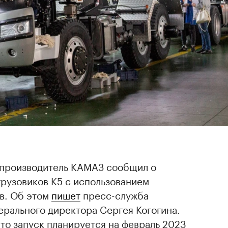
 производитель КАМАЗ сообщил о
рузовиков К5 с использованием
в. Об этом
пишет
пресс-служба
ерального директора Сергея Когогина.
то запуск планируется на февраль 2023