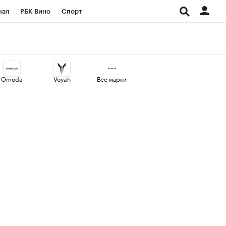
нал
РБК Вино
Спорт
ород
Стиль
Крипто
СПб
Конференции СПб
Omoda
Voyah
Все марки
аличной валюты