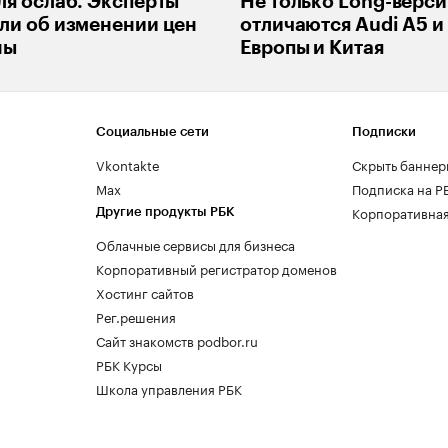
ля ослаб. Эксперты
Не только Long-верси
ли об изменении цен
отличаются Audi A5 и
ны
Европы и Китая
Социальные сети
Подписки
Vkontakte
Скрыть баннер
Max
Подписка на Р
Корпоративная
Другие продукты РБК
Облачные сервисы для бизнеса
Корпоративный регистратор доменов
Хостинг сайтов
Рег.решения
Сайт знакомств podbor.ru
РБК Курсы
Школа управления РБК