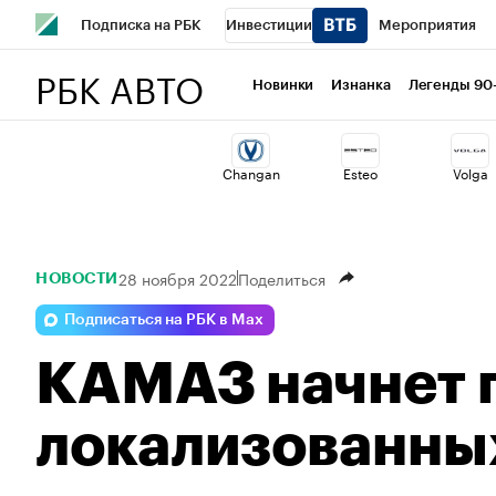
Подписка на РБК
Инвестиции
Мероприятия
РБК АВТО
Школа управления РБК
РБК Образование
РБК Курсы
Новинки
Изнанка
Легенды 90
РБК Бизнес-среда
Дискуссионный клуб
Исследован
Changan
Esteo
Volga
Спецпроекты
Проверка контрагентов
Политика
28 ноября 2022
Поделиться
НОВОСТИ
Подписаться на РБК в Max
КАМАЗ начнет 
локализованны