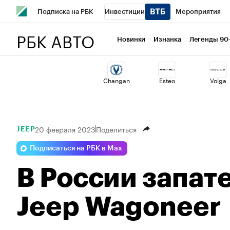
Подписка на РБК
Инвестиции
Мероприятия
РБК АВТО
Школа управления РБК
РБК Образование
РБК Курсы
Новинки
Изнанка
Легенды 90
РБК Бизнес-среда
Дискуссионный клуб
Исследован
Changan
Esteo
Volga
Спецпроекты
Проверка контрагентов
Политика
20 февраля 2023
Поделиться
JEEP
Подписаться на РБК в Max
В России запат
Jeep Wagoneer