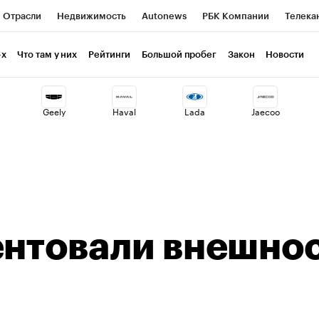
Отрасли
Недвижимость
Autonews
РБК Компании
Телека
РБК Life
Тренды
Визионеры
Национальные проекты
Г
-х
Что там у них
Рейтинги
Большой пробег
Закон
Новости
ия
Кредитные рейтинги
Франшизы
Газета
Спецпроекты 
Geely
Haval
Lada
Jaecoo
Экономика
Бизнес
Технологии и медиа
Финансы
Рынок н
ентовали внешно