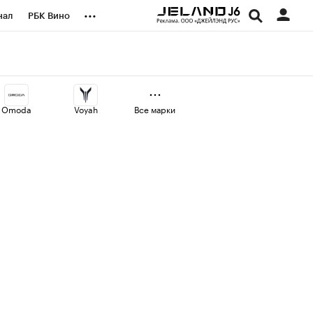
...
нал
РБК Вино
оекты
Город
а
Omoda
Voyah
Все марки