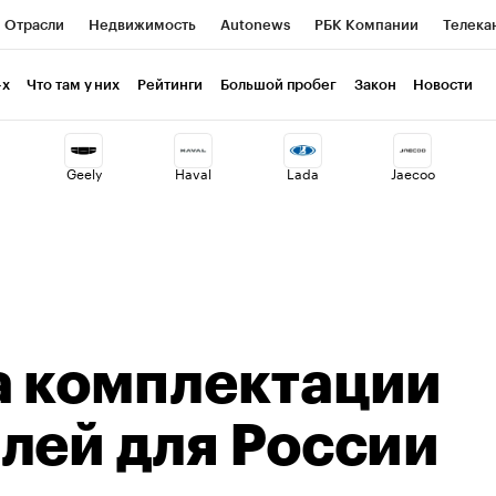
Отрасли
Недвижимость
Autonews
РБК Компании
Телека
РБК Курсы
РБК Life
Тренды
Визионеры
Национальные пр
-х
Что там у них
Рейтинги
Большой пробег
Закон
Новости
клуб
Исследования
Кредитные рейтинги
Франшизы
Газет
Geely
Haval
Lada
Jaecoo
Проверка контрагентов
Политика
Экономика
Бизнес
ты
а комплектации
лей для России