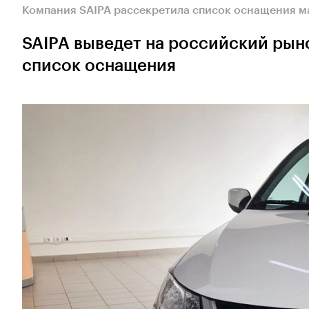
Компания SAIPA рассекретила список оснащения м
SAIPA выведет на российский рын
список оснащения