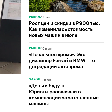
13 июля
РЫНОК
Рост цен и скидки в ₽900 тыс.
Как изменилась стоимость
новых машин в июле
10 июля
РЫНОК
«Печальное время». Экс-
дизайнер Ferrari и BMW — о
деградации автопрома
13 июля
ЗАКОН
«Деньги будут».
Юристы рассказали о
компенсации за затопленные
машины