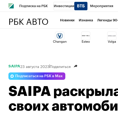
Подписка на РБК
Инвестиции
Мероприятия
РБК АВТО
Спорт
Школа управления РБК
РБК Образование
Новинки
Изнанка
Легенды 90
Стиль
Крипто
РБК Бизнес-среда
Дискуссионный 
Changan
Esteo
Volga
Спецпроекты СПб
Конференции СПб
Спецпроекты
Технологии и медиа
Финансы
Рынок наличной валю
23 августа 2023
Поделиться
SAIPA
Подписаться на РБК в Max
SAIPA раскрыл
своих автомоби